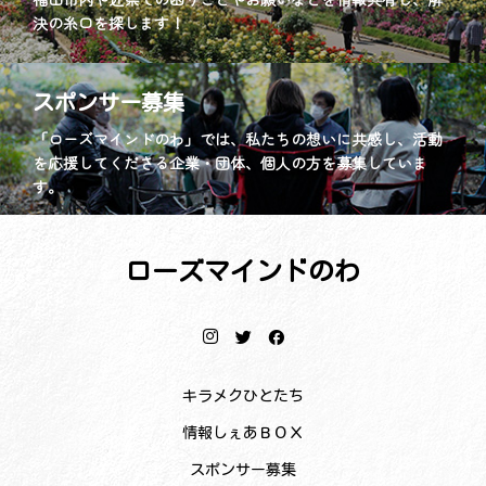
決の糸口を探します！
スポンサー募集
「ローズマインドのわ」では、私たちの想いに共感し、活動
を応援してくださる企業・団体、個人の方を募集していま
す。
ローズマインドのわ
キラメクひとたち
情報しぇあＢＯＸ
スポンサー募集