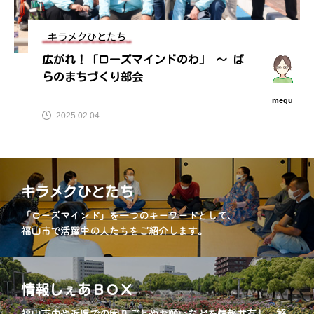
キラメクひとたち
広がれ！「ローズマインドのわ」 ～ ば
らのまちづくり部会
megu
2025.02.04
キラメクひとたち
「ローズマインド」を一つのキーワードとして、
福山市で活躍中の人たちをご紹介します。
情報しぇあＢＯＸ
福山市内や近県での困りごとやお願いなどを情報共有し、解