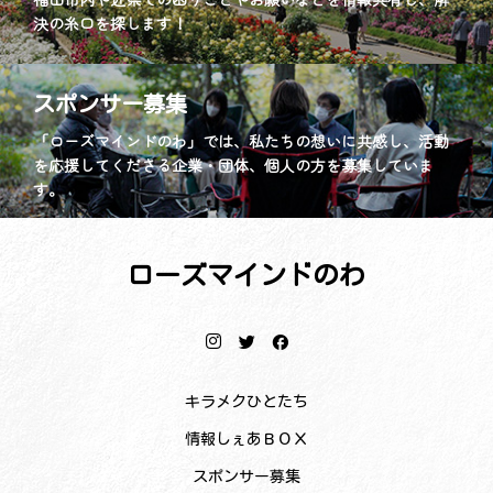
決の糸口を探します！
スポンサー募集
「ローズマインドのわ」では、私たちの想いに共感し、活動
を応援してくださる企業・団体、個人の方を募集していま
す。
ローズマインドのわ
キラメクひとたち
情報しぇあＢＯＸ
スポンサー募集