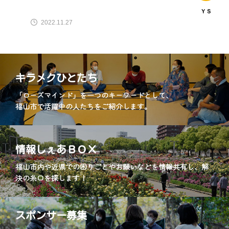
ＹＳ
2022.11.27
キラメクひとたち
「ローズマインド」を一つのキーワードとして、
福山市で活躍中の人たちをご紹介します。
情報しぇあＢＯＸ
福山市内や近県での困りごとやお願いなどを情報共有し、解
決の糸口を探します！
スポンサー募集