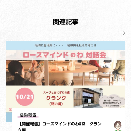
たび福山】 中尾圭吾さん(生姜専門店ジ
ン)
関連記事
ンジャーダイヤモンド)

活動報告
【開催報告】ローズマインドのわ#12 そんト
キカフェ編