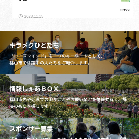
megu
2023.10.03
キラメクひとたち
「ローズマインド」を一つのキーワードとして、
福山市で活躍中の人たちをご紹介します。
情報しぇあＢＯＸ
福山市内や近県での困りごとやお願いなどを情報共有し、解
決の糸口を探します！
スポンサー募集