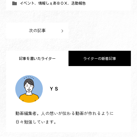
イベント
,
情報しぇあＢＯＸ
,
活動報告
次の記事
記事を書いたライター
ライターの新着記事
2023.03.23
ローズマインドのわ【対話会】の紹介動
ＹＳ
2023.03.17
【ローズマインドでつながる人と出会う
画を作りました
動画編集者。人の想いが伝わる動画が作れるように
2023.03.17
【ローズマインドでつながる人と出会う
日々勉強しています。
たび福山】 田中典晶さん(本屋アンラー